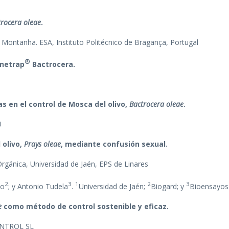
trocera oleae
.
e Montanha. ESA, Instituto Politécnico de Bragança, Portugal
®
onetrap
Bactrocera.
as en el control de Mosca del olivo,
Bactrocera oleae
.
U
 olivo,
Prays oleae
, mediante confusión sexual.
rgánica, Universidad de Jaén, EPS de Linares
2
3
1
2
3
do
; y Antonio Tudela
.
Universidad de Jaén;
Biogard; y
Bioensayos 
e
como método de control sostenible y eficaz.
ONTROL SL