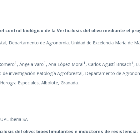
el control biológico de la Verticilosis del olivo mediante el 
restal, Departamento de Agronomía, Unidad de Excelencia María de 
1
1
1
1
 Romero
, Ángela Varo
, Ana López-Moral
, Carlos Agustí-Brisach
, L
 de investigación Patología Agroforestal, Departamento de Agronom
Herogra Especiales, Albolote, Granada.
 UPL Iberia SA
icilosis del olivo: bioestimulantes e inductores de resistencia
.