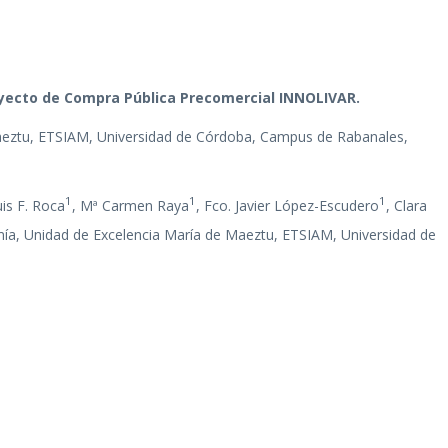
proyecto de Compra Pública Precomercial INNOLIVAR.
Maeztu, ETSIAM, Universidad de Córdoba, Campus de Rabanales,
1
1
1
uis F. Roca
, Mª Carmen Raya
, Fco. Javier López-Escudero
, Clara
ía, Unidad de Excelencia María de Maeztu, ETSIAM, Universidad de