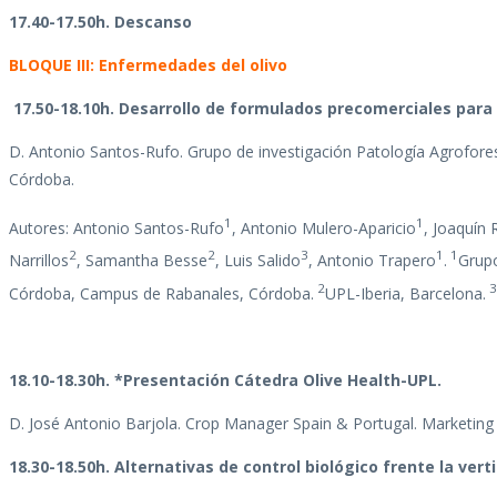
17.40-17.50h. Descanso
BLOQUE III:
Enfermedades del olivo
17.50-18.10h. Desarrollo de formulados precomerciales para 
D. Antonio Santos-Rufo. Grupo de investigación Patología Agrofo
Córdoba.
1
1
Autores: Antonio Santos-Rufo
, Antonio Mulero-Aparicio
, Joaquín
2
2
3
1
1
Narrillos
, Samantha Besse
, Luis Salido
, Antonio Trapero
.
Grupo
2
3
Córdoba, Campus de Rabanales, Córdoba.
UPL-Iberia, Barcelona.
18.10-18.30h. *Presentación Cátedra Olive Health-UPL.
D. José Antonio Barjola. Crop Manager Spain & Portugal. Marketing
18.30-18.50h. Alternativas de control biológico frente la vert