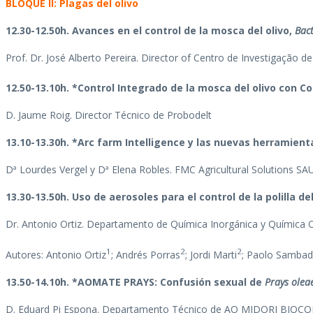
BLOQUE II:
Plagas del olivo
12.30-12.50h. Avances en el control de la mosca del olivo,
Bac
Prof. Dr. José Alberto Pereira. Director of Centro de Investigação d
12.50-13.10h. *Control Integrado de la mosca del olivo con C
D. Jaume Roig. Director Técnico de Probodelt
13.10-13.30h. *Arc farm Intelligence y las nuevas herramient
Dª Lourdes Vergel y Dª Elena Robles. FMC Agricultural Solutions SA
13.30-13.50h. Uso de aerosoles para el control de la polilla del
Dr. Antonio Ortiz. Departamento de Química Inorgánica y Química O
1
2
2
Autores: Antonio Ortiz
; Andrés Porras
; Jordi Marti
; Paolo Samba
13.50-14.10h. *AOMATE PRAYS: Confusión sexual de
Prays olea
D. Eduard Pi Espona. Departamento Técnico de AO MIDORI BIOC