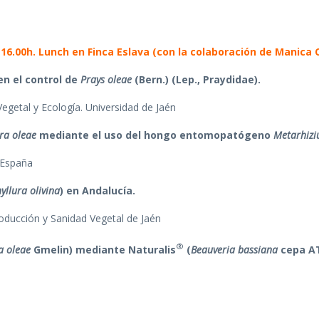
-16.00h. Lunch en Finca Eslava (con la colaboración de Manica 
en el control de
Prays oleae
(Bern.) (Lep., Praydidae).
egetal y Ecología. Universidad de Jaén
ra oleae
mediante el uso del hongo entomopatógeno
Metarhiz
 España
yllura olivina
) en Andalucía.
oducción y Sanidad Vegetal de Jaén
®
ra oleae
Gmelin) mediante Naturalis
(
Beauveria bassiana
cepa A