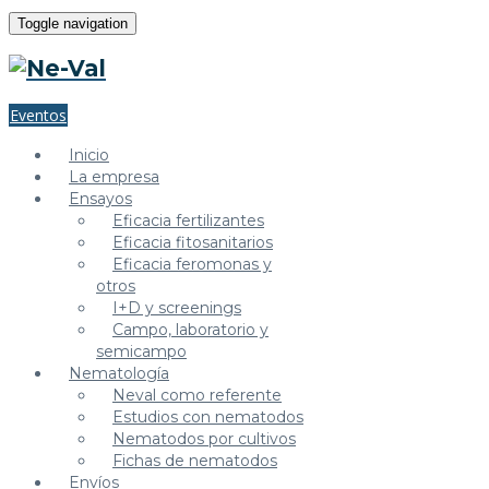
Toggle navigation
Eventos
Inicio
La empresa
Ensayos
Eficacia fertilizantes
Eficacia fitosanitarios
Eficacia feromonas y
otros
I+D y screenings
Campo, laboratorio y
semicampo
Nematología
Neval como referente
Estudios con nematodos
Nematodos por cultivos
Fichas de nematodos
Envíos