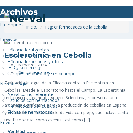
Archivos
Inicio
La empresa
Inicio
/
Tag: enfermedades de la cebolla
Ensayos
Eficacia fertilizantes
Esclerotinia en Cebolla
Eficacia fitosanitarios
Eficacia feromonas y otros
6 marzo, 2024
I+D y screenings
Sin comentarios
Campo, laboratorio y semicampo
Evaluación Integral de la Eficacia contra la Esclerotinia en
Nematología
Cebollas: Desde el Laboratorio hasta el Campo. La Esclerotinia,
Neval como referente
un hongo patógeno del género Sclerotinia, representa una
Estudios con nematodos
amenaza significativa para la producción de cebollas en España
Nematodos por cultivos
Fichas de nematodos
y en todo el mundo. Su ciclo de vida complejo, que incluye tanto
una fase sexual como asexual, así como […]
Envíos
Ver Más
Envío de muestras